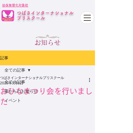
幼保無償化対象校
つばさインターナショナル
プリスクール
お知らせ
記事
全ての記事
つばさインターナショナルプリスクール
全ての記事
2025年3月3日
おひなまつり会を行いまし
園からのお知らせ
た
イベント