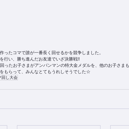
作ったコマで誰が一番長く回せるかを競争しました。
を行い、勝ち進んだお友達でいざ決勝戦!!
 で一番長く回ったお子さまがアンパンマンの特大金メダルを、他のお子さ
をもらって、みんなとてもうれしそうでした☆
マ回し大会