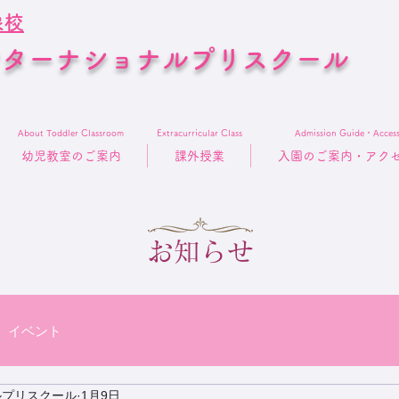
象校
ンターナショナルプリスクール
About Toddler Classroom
Extracurricular Class
Admission Guide・Acces
幼児教室のご案内
課外授業
入園のご案内・アク
お知らせ
イベント
ルプリスクール
1月9日