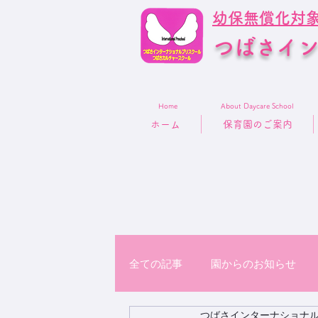
幼保無償化対
つばさイ
Home
About Daycare School
ホーム
保育園のご案内
全ての記事
園からのお知らせ
つばさインターナショナ