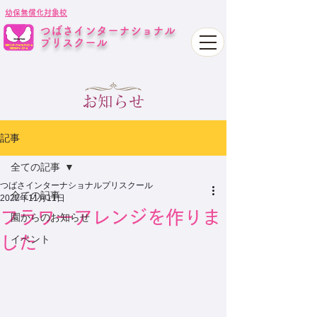
幼保無償化対象校
つばさインターナショナル
プリスクール
お知らせ
記事
全ての記事
つばさインターナショナルプリスクール
全ての記事
2022年11月11日
フラワーアレンジを作りま
園からのお知らせ
した
イベント