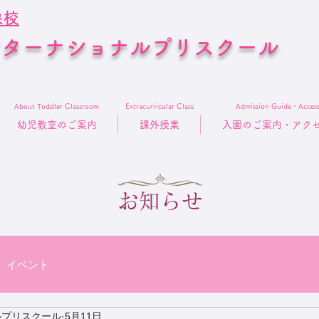
象校
ンターナショナルプリスクール
About Toddler Classroom
Extracurricular Class
Admission Guide・Acces
幼児教室のご案内
課外授業
入園のご案内・アク
お知らせ
イベント
ルプリスクール
5月11日