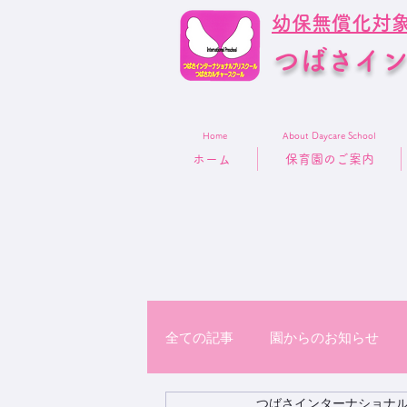
幼保無償化対
つばさイ
Home
About Daycare School
ホーム
保育園のご案内
全ての記事
園からのお知らせ
つばさインターナショナ