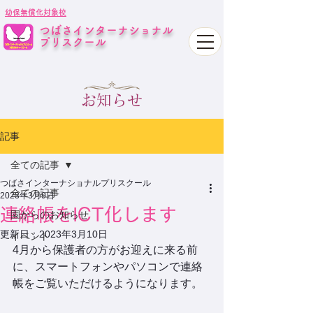
幼保無償化対象校
つばさインターナショナル
プリスクール
お知らせ
記事
全ての記事
つばさインターナショナルプリスクール
全ての記事
2023年3月9日
連絡帳をICT化します
園からのお知らせ
更新日：
2023年3月10日
イベント
4月から保護者の方がお迎えに来る前
に、スマートフォンやパソコンで連絡
帳をご覧いただけるようになります。