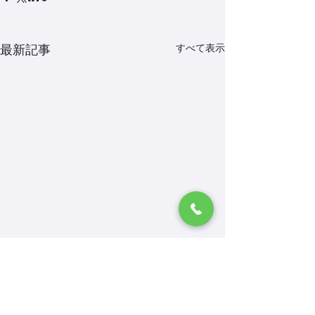
すべて表示
最新記事
一時保育の受け
開します
コメント
体育教室